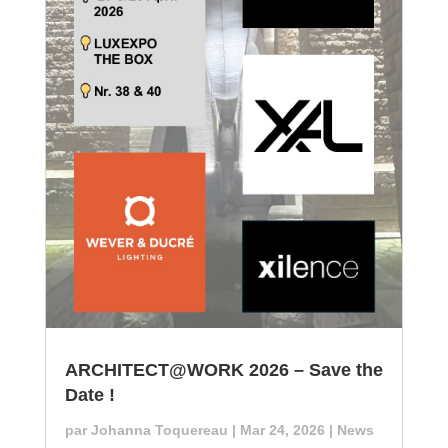
ARCHITECT@WORK 2026 – Save the
Date !
par
Johanna Toquereau
|
Mar 24, 2026
|
News