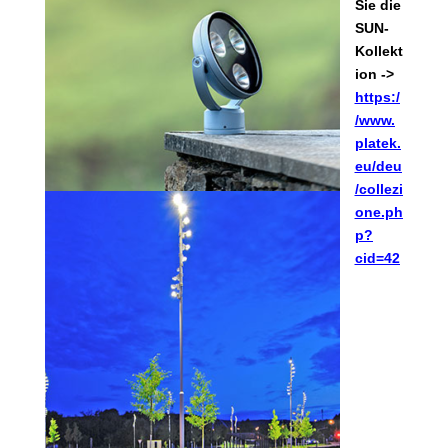
Sie die
SUN-
Kollekt
ion ->
https:/
/www.
platek.
eu/deu
/collezi
one.ph
p?
cid=42